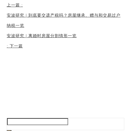
上一篇
:
安波研究 | 到底要交遗产税吗？房屋继承、赠与和交易过户
纳税一览
安波研究 | 离婚时房屋分割情形一览
:
下一篇
全站搜索